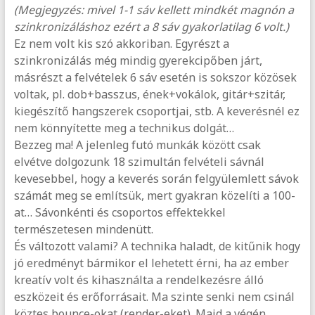
(Megjegyzés: mivel 1-1 sáv kellett mindkét magnón a
szinkronizáláshoz ezért a 8 sáv gyakorlatilag 6 volt.)
Ez nem volt kis szó akkoriban. Egyrészt a
szinkronizálás még mindig gyerekcipőben járt,
másrészt a felvételek 6 sáv esetén is sokszor közösek
voltak, pl. dob+basszus, ének+vokálok, gitár+szitár,
kiegészítő hangszerek csoportjai, stb. A keverésnél ez
nem könnyítette meg a technikus dolgát…
Bezzeg ma! A jelenleg futó munkák között csak
elvétve dolgozunk 18 szimultán felvételi sávnál
kevesebbel, hogy a keverés során felgyülemlett sávok
számát meg se említsük, mert gyakran közelíti a 100-
at… Sávonkénti és csoportos effektekkel
természetesen mindenütt.
És változott valami? A technika haladt, de kitűnik hogy
jó eredményt bármikor el lehetett érni, ha az ember
kreatív volt és kihasználta a rendelkezésre álló
eszközeit és erőforrásait. Ma szinte senki nem csinál
köztes bounce-okat (render-eket). Majd a végén