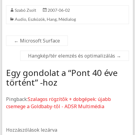
Szabó Zsolt
2007-06-02
Audio
,
Eszközök
,
Hang
,
Médialog
←
Microsoft Surface
Hangkép/tér elemzés és optimalizálás
→
Egy gondolat a “
Pont 40 éve
történt
” -hoz
Pingback:
Szalagos rögzítők + dobgépek: újabb
csemege a Goldbaby-től - ADSR Multimédia
Hozzászólások lezárva