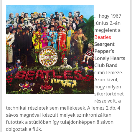
… hogy 1967
június 2.-án
megjelent a
Beatles
Seargent
Pepper’s
Lonely Hearts
Club Band
című lemeze.
Azon kívül,
hogy milyen
sikertörténet
része volt, a
technikai részletek sem mellékesek. A lemez 2 db. 4
sávos magnóval készült melyek szinkronizáltan
futottak a stúdióban így tulajdonképpen 8 sávon
dolgoztak a fiúk.