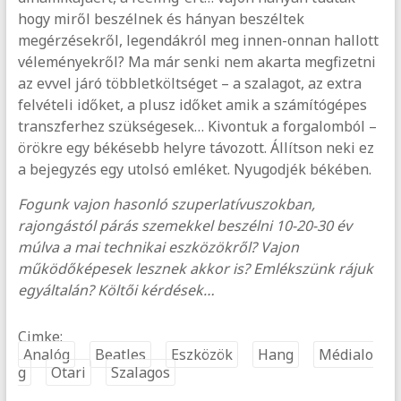
hogy miről beszélnek és hányan beszéltek
megérzésekről, legendákról meg innen-onnan hallott
véleményekről? Ma már senki nem akarta megfizetni
az evvel járó többletköltséget – a szalagot, az extra
felvételi időket, a plusz időket amik a számítógépes
transzferhez szükségesek… Kivontuk a forgalomból –
örökre egy békésebb helyre távozott. Állítson neki ez
a bejegyzés egy utolsó emléket. Nyugodjék békében.
Fogunk vajon hasonló szuperlatívuszokban,
rajongástól párás szemekkel beszélni 10-20-30 év
múlva a mai technikai eszközökről? Vajon
működőképesek lesznek akkor is? Emlékszünk rájuk
egyáltalán? Költői kérdések…
Cimke:
Analóg
Beatles
Eszközök
Hang
Médialo
g
Otari
Szalagos