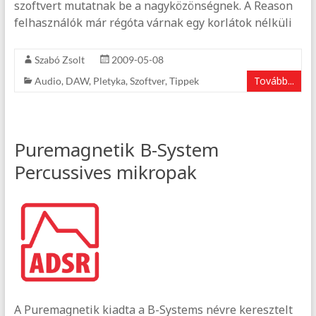
szoftvert mutatnak be a nagyközönségnek. A Reason
felhasználók már régóta várnak egy korlátok nélküli
Szabó Zsolt
2009-05-08
Tovább...
Audio
,
DAW
,
Pletyka
,
Szoftver
,
Tippek
Puremagnetik B-System
Percussives mikropak
A Puremagnetik kiadta a B-Systems névre keresztelt