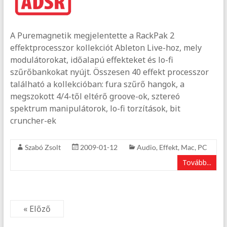
A Puremagnetik megjelentette a RackPak 2
effektprocesszor kollekciót Ableton Live-hoz, mely
modulátorokat, időalapú effekteket és lo-fi
szűrőbankokat nyújt. Összesen 40 effekt processzor
található a kollekcióban: fura szűrő hangok, a
megszokott 4/4-től eltérő groove-ok, sztereó
spektrum manipulátorok, lo-fi torzítások, bit
cruncher-ek
Szabó Zsolt
2009-01-12
Audio
,
Effekt
,
Mac
,
PC
Tovább...
« Előző