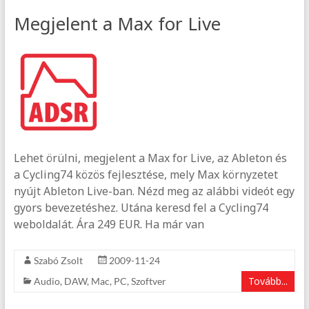
Megjelent a Max for Live
Lehet örülni, megjelent a Max for Live, az Ableton és
a Cycling74 közös fejlesztése, mely Max környzetet
nyújt Ableton Live-ban. Nézd meg az alábbi videót egy
gyors bevezetéshez. Utána keresd fel a Cycling74
weboldalát. Ára 249 EUR. Ha már van
Szabó Zsolt
2009-11-24
Tovább...
Audio
,
DAW
,
Mac
,
PC
,
Szoftver