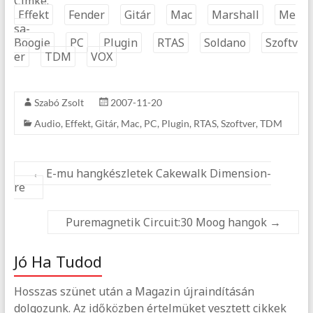
Cimke:
Effekt
Fender
Gitár
Mac
Marshall
Me
sa-
Boogie
PC
Plugin
RTAS
Soldano
Szoftv
er
TDM
VOX
Szabó Zsolt
2007-11-20
Audio
,
Effekt
,
Gitár
,
Mac
,
PC
,
Plugin
,
RTAS
,
Szoftver
,
TDM
←
E-mu hangkészletek Cakewalk Dimension-
re
Puremagnetik Circuit:30 Moog hangok
→
Jó Ha Tudod
Hosszas szünet után a Magazin újraindításán
dolgozunk. Az időközben értelmüket vesztett cikkek