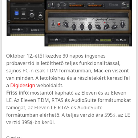
Október 12.-étől kezdve 30 napos ingyenes
próbaverzió is letölthető teljes funkcionalitással,
sajnos PC-n csak TDM formátumban, Mac-en viszont
van minden. A letöltéshez és a részletekért keresd fel
a
Digidesign
weboldalát.
Friss info:
mostantól kapható az Eleven és az Eleven
LE. Az Eleven TDM, RTAS és AudioSuite formátumokat
támogat, az Eleven LE RTAS és AudioSuite
formátumban elérhető. A teljes verzió ára 595$, az LE
verzió 395$-ba kerül.