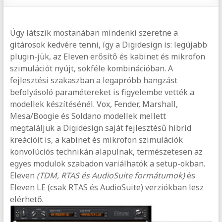
Úgy látszik mostanában mindenki szeretne a
gitárosok kedvére tenni, így a Digidesign is: legújabb
plugin-jük, az Eleven erősítő és kabinet és mikrofon
szimulációt nyújt, sokféle kombinációban. A
fejlesztési szakaszban a legapróbb hangzást
befolyásoló paramétereket is figyelembe vették a
modellek készítésénél. Vox, Fender, Marshall,
Mesa/Boogie és Soldano modellek mellett
megtaláljuk a Digidesign saját fejlesztésű hibrid
kreációit is, a kabinet és mikrofon szimulációk
konvolúciós technikán alapulnak, természetesen az
egyes modulok szabadon variálhatók a setup-okban.
Eleven
(TDM, RTAS és AudioSuite formátumok)
és
Eleven LE (csak RTAS és AudioSuite) verziókban lesz
elérhető.