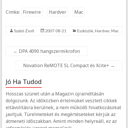
Cimke:
Firewire
Hardver
Mac
Szabó Zsolt
2007-08-21
Eszközök
,
Hardver
,
Mac
←
DPA 4090 hangszermikrofon
Novation ReMOTE SL Compact és Xcite+
→
Jó Ha Tudod
Hosszas szünet után a Magazin újraindításán
dolgozunk. Az időközben értelmüket vesztett cikkek
eltávolításra kerülnek, a nem működő hivatkozásokat
javítjuk. Türelmeteket és megértéseteket kérjük az
átmeneti időszakban. Amint minden helyreáll, ez az