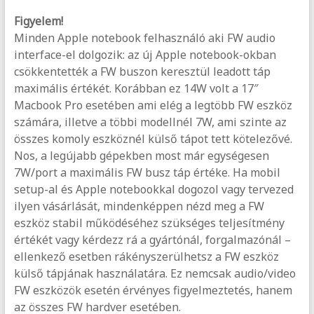
Figyelem!
Minden Apple notebook felhasználó aki FW audio
interface-el dolgozik: az új Apple notebook-okban
csökkentették a FW buszon keresztül leadott táp
maximális értékét. Korábban ez 14W volt a 17″
Macbook Pro esetében ami elég a legtöbb FW eszköz
számára, illetve a többi modellnél 7W, ami szinte az
összes komoly eszköznél külső tápot tett kötelezővé.
Nos, a legújabb gépekben most már egységesen
7W/port a maximális FW busz táp értéke. Ha mobil
setup-al és Apple notebookkal dogozol vagy tervezed
ilyen vásárlását, mindenképpen nézd meg a FW
eszköz stabil működéséhez szükséges teljesítmény
értékét vagy kérdezz rá a gyártónál, forgalmazónál –
ellenkező esetben rákényszerülhetsz a FW eszköz
külső tápjának használatára. Ez nemcsak audio/video
FW eszközök esetén érvényes figyelmeztetés, hanem
az összes FW hardver esetében.