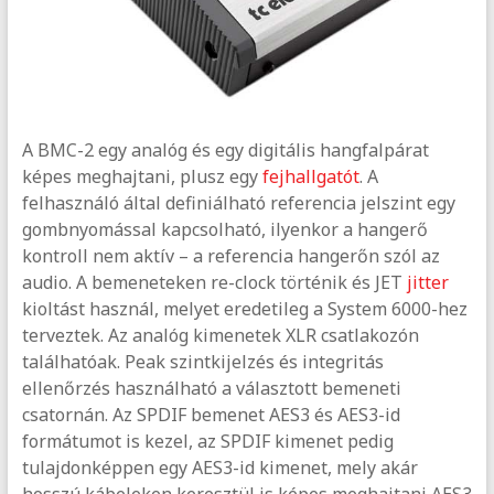
A BMC-2 egy analóg és egy digitális hangfalpárat
képes meghajtani, plusz egy
fejhallgatót
. A
felhasználó által definiálható referencia jelszint egy
gombnyomással kapcsolható, ilyenkor a hangerő
kontroll nem aktív – a referencia hangerőn szól az
audio. A bemeneteken re-clock történik és JET
jitter
kioltást használ, melyet eredetileg a System 6000-hez
terveztek. Az analóg kimenetek XLR csatlakozón
találhatóak. Peak szintkijelzés és integritás
ellenőrzés használható a választott bemeneti
csatornán. Az SPDIF bemenet AES3 és AES3-id
formátumot is kezel, az SPDIF kimenet pedig
tulajdonképpen egy AES3-id kimenet, mely akár