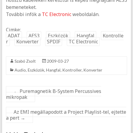
hosszú kábeleken keresztül is képes meghajtani AES3
bemeneteket.
További infók a
TC Electronic
weboldalán.
Cimke:
ADAT
AES3
Eszközök
Hangfal
Kontrolle
r
Konverter
SPDIF
TC Electronic
Szabó Zsolt
2009-03-27
Audio
,
Eszközök
,
Hangfal
,
Kontroller
,
Konverter
←
Puremagnetik B-System Percussives
mikropak
Az EMI megállapodott a Project Playlist-tel, ejtette
a pert
→