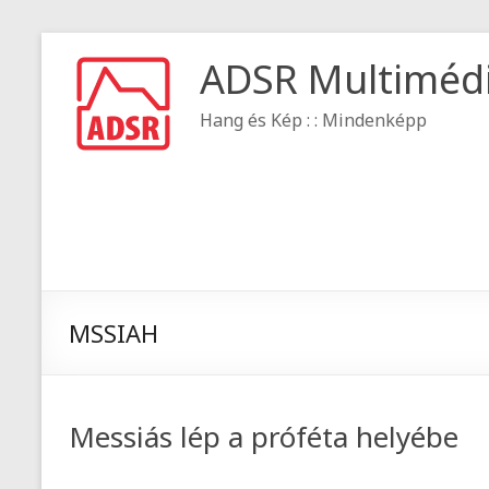
ADSR Multiméd
Hang és Kép : : Mindenképp
MSSIAH
Messiás lép a próféta helyébe