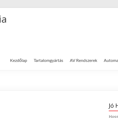
ia
Kezdőlap
Tartalomgyártás
AV Rendszerek
Automat
Jó 
Hoss