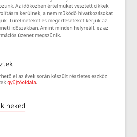
ozunk. Az időközben értelmüket vesztett cikkek
volításra kerülnek, a nem működő hivatkozásokat
tjuk. Türelmeteket és megértéseteket kérjük az
neti időszakban. Amint minden helyreáll, ez az
rmációs üzenet megszűnik.
ztek
érhető el az évek során készült részletes eszköz
tek
gyűjtőoldala
.
ak neked