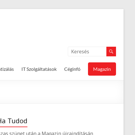
izálás
IT Szolgáltatások
Céginfó
Magazin
Ha Tudod
zas szünet után a Magazin újraindításán