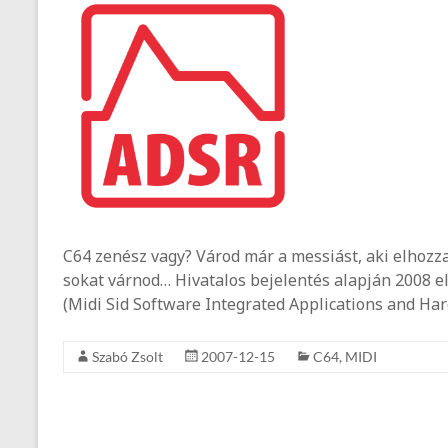
C64 zenész vagy? Várod már a messiást, aki elhoz
sokat várnod… Hivatalos bejelentés alapján 2008 
(Midi Sid Software Integrated Applications and Ha
Szabó Zsolt
2007-12-15
C64
,
MIDI