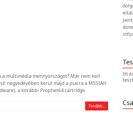
dolg
eltá
javí
átme
info
Tes
Itt 
za a multimédia mennyországot? Már nem kell
tesz
első negyedévében kerül majd a piacra a MSSIAH
rdware), a korábbi Prophet64 cartridge
Cs
Tovább...