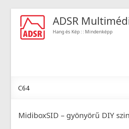
ADSR Multiméd
Hang és Kép : : Mindenképp
C64
MidiboxSID – gyönyörű DIY szin