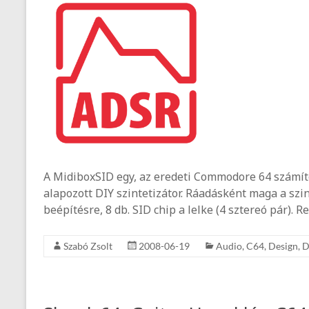
A MidiboxSID egy, az eredeti Commodore 64 számít
alapozott DIY szintetizátor. Ráadásként maga a sz
beépítésre, 8 db. SID chip a lelke (4 sztereó pár). 
Szabó Zsolt
2008-06-19
Audio
,
C64
,
Design
,
D