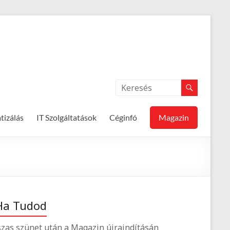
izálás
IT Szolgáltatások
Céginfó
Magazin
Ha Tudod
zas szünet után a Magazin újraindításán