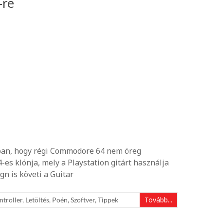
-re
bban, hogy régi Commodore 64 nem öreg
es klónja, mely a Playstation gitárt használja
gn is követi a Guitar
Tovább...
ntroller
,
Letöltés
,
Poén
,
Szoftver
,
Tippek