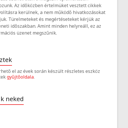
ozunk. Az időközben értelmüket vesztett cikkek
volításra kerülnek, a nem működő hivatkozásokat
tjuk. Türelmeteket és megértéseteket kérjük az
neti időszakban. Amint minden helyreáll, ez az
rmációs üzenet megszűnik.
ztek
érhető el az évek során készült részletes eszköz
tek
gyűjtőoldala
.
ak neked