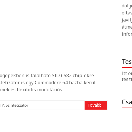
dolg
eltá
javí
átme
info
Tes
Itt 
ógépekben is található SID 6582 chip-ekre
tesz
intetizátor is egy Commodore 64 házba kerül
Remek és flexibilis modulációs
Cs
Tovább...
IY
,
Szintetizátor