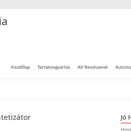
ia
Kezdőlap
Tartalomgyártás
AV Rendszerek
Automat
tetizátor
Jó 
Hoss