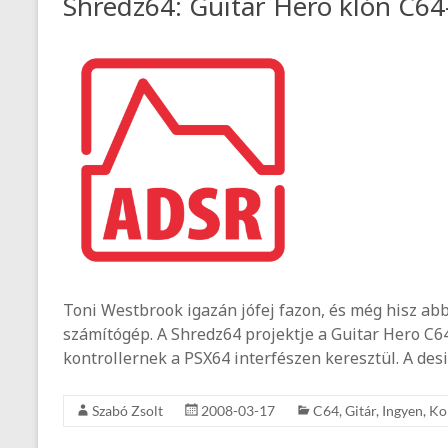
Shredz64: Guitar Hero klón C64
Toni Westbrook igazán jófej fazon, és még hisz a
számítógép. A Shredz64 projektje a Guitar Hero C64-
kontrollernek a PSX64 interfészen keresztül. A desi
Szabó Zsolt
2008-03-17
C64
,
Gitár
,
Ingyen
,
Ko