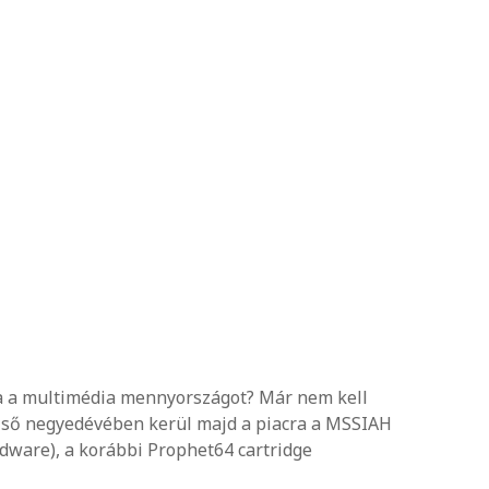
za a multimédia mennyországot? Már nem kell
első negyedévében kerül majd a piacra a MSSIAH
rdware), a korábbi Prophet64 cartridge