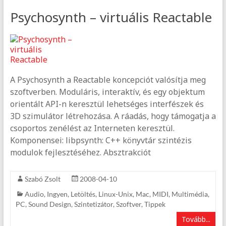
Psychosynth – virtuális Reactable
A Psychosynth a Reactable koncepciót valósítja meg
szoftverben. Moduláris, interaktív, és egy objektum
orientált API-n keresztül lehetséges interfészek és
3D szimulátor létrehozása. A ráadás, hogy támogatja a
csoportos zenélést az Interneten keresztül.
Komponensei: libpsynth: C++ könyvtár szintézis
modulok fejlesztéséhez. Absztrakciót
Szabó Zsolt
2008-04-10
Audio
,
Ingyen
,
Letöltés
,
Linux-Unix
,
Mac
,
MIDI
,
Multimédia
,
PC
,
Sound Design
,
Szintetizátor
,
Szoftver
,
Tippek
Tovább...