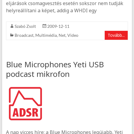
eljárások csomagvesztés esetén sokszor nem tudják
helyreállítani a képet, addig a WHDI egy
Szabó Zsolt
2009-12-11
Tovább...
Broadcast
,
Multimédia
,
Net
,
Video
Blue Microphones Yeti USB
podcast mikrofon
A nap vicces híre: a Blue Microphones legújabb, Yeti