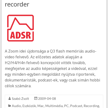
recorder
A Zoom idei újdonsága a Q3 flash memóriás audio-
video felvevő. Az előzetes adatok alapján a
H2/H4/H4n felvevő koncepciót vitték tovább,
megfejelve az audio képességeket a videóval, ezzel
egy minden-egyben megoldást nyújtva riporterek,
dokumentaristák, podcast-ek, vagy csak simán hobbi
célok számára.
Szabó Zsolt
2009-04-08
Audio
,
Eszközök
,
Mac
,
Multimédia
,
PC
,
Podcast
,
Recording
,