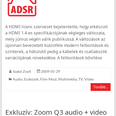
A HDMI licenc szervezet bejelentette, hogy elkészült
a HDMI 1.4-es specifikációjának végleges változata,
mely június végén válik publikussá. A változások az
újonnan bevezetett különféle modern felbontások és
színterek, a hátulütő pedig a kábelek és csatlakozók
variációjának növekedése. A felbontások bővítése
Szabó Zsolt
2009-05-29
Audio
,
Eszközök
,
Film-Mozi
,
Multimédia
,
TV
,
Video
Tovább...
Exkluzív: Zoom Q3 audio + video