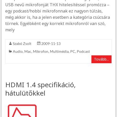
USB nevű mikrofonját THX hitelesítéssel promózza –
egy podcast/hobbi mikrofonnak ez nagyon túlzás,
még akkor is, ha a jelen esetben a kategória csúcsára
törnek. Egyébként egy korrekt mikrofonról van szó,
mely
Szabó Zsolt
2009-11-13
Audio
,
Mac
,
Mikrofon
,
Multimédia
,
PC
,
Podcast
Tovább...
HDMI 1.4 specifikáció,
hátulütőkkel