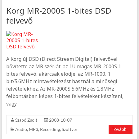
Korg MR-2000S 1-bites DSD
felvevő
A Korg új DSD (Direct Stream Digital) felvevővel
bővítette az MR szériát: az 1U magas MR-2000S 1-
bites felvevő, akárcsak elődje, az MR-1000, 1
bit/5.6MHz mintavételezést használ a minőségi
felvételekhez. Az MR-2000S 5.6MHz és 2.8MHz
felbontásban képes 1-bites felvételeket készíteni,
vagy
Szabó Zsolt
2008-10-07
Tovább...
Audio
,
MP3
,
Recording
,
Szoftver