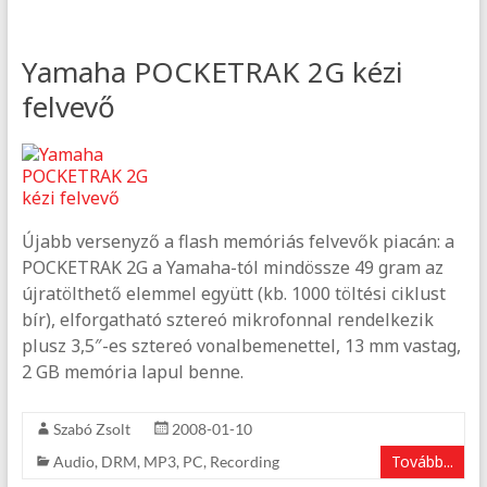
Yamaha POCKETRAK 2G kézi
felvevő
Újabb versenyző a flash memóriás felvevők piacán: a
POCKETRAK 2G a Yamaha-tól mindössze 49 gram az
újratölthető elemmel együtt (kb. 1000 töltési ciklust
bír), elforgatható sztereó mikrofonnal rendelkezik
plusz 3,5″-es sztereó vonalbemenettel, 13 mm vastag,
2 GB memória lapul benne.
Szabó Zsolt
2008-01-10
Tovább...
Audio
,
DRM
,
MP3
,
PC
,
Recording