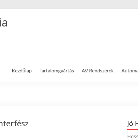
ia
Kezdőlap
Tartalomgyártás
AV Rendszerek
Automat
nterfész
Jó 
Hoss