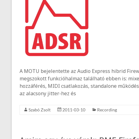
A MOTU bejelentette az Audio Express hibrid Fire
megszokott funkcióhalmaz található ebben is: mixer 
hozzáférés, MIDI csatlakozás, standalone működés, 
az alacsony jitter-hez és
Szabó Zsolt
2011-03-10
Recording