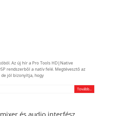
kóból. Az új hír a Pro Tools HD|Native
SP rendszerből a natív felé. Megtévesztő az
de jól bizonyítja, hogy
Tovább...
mixer és audio interfész