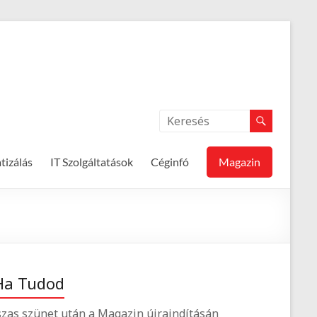
izálás
IT Szolgáltatások
Céginfó
Magazin
Ha Tudod
zas szünet után a Magazin újraindításán