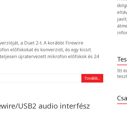
dolg
eltá
javí
átme
info
erzióját, a Duet 2-t. A korábbi Firewire
ofon előfokokat és konverziót, és egy kicsit
 teljesen újratervezett mikrofon előfokok és 24
Tes
Itt 
tesz
Tovább...
Cs
wire/USB2 audio interfész