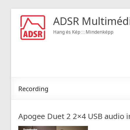
ADSR Multiméd
Hang és Kép : : Mindenképp
Recording
Apogee Duet 2 2×4 USB audio i