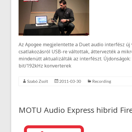
Az Apogee megjelentette a Duet audio interfész új v
csatlakozásról USB-re váltottak, áttervezték a mikr
mindenütt aktualizálták az interfészt. Újdonságok:
bit/192kHz konverterek
Szabó Zsolt
2011-03-30
Recording
MOTU Audio Express hibrid Fire