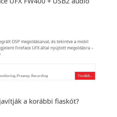
face UFX FW400 + USB2 audio
egrált DSP megoldásaival, és tekintve a mobil
gjelent Fireface UFX által nyújtott megoldásra –
0
Tovább...
onitoring
,
Preamp
,
Recording
avítják a korábbi fiaskót?