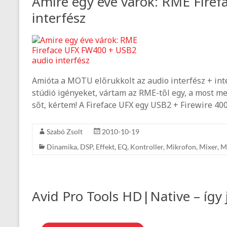
Amire egy éve várok: RME Fire
interfész
Amióta a MOTU előrukkolt az audio interfész + int
stúdió igényeket, vártam az RME-től egy, a most me
sőt, kértem! A Fireface UFX egy USB2 + Firewire 40
Szabó Zsolt
2010-10-19
Dinamika
,
DSP
,
Effekt
,
EQ
,
Kontroller
,
Mikrofon
,
Mixer
,
M
Avid Pro Tools HD|Native – így j