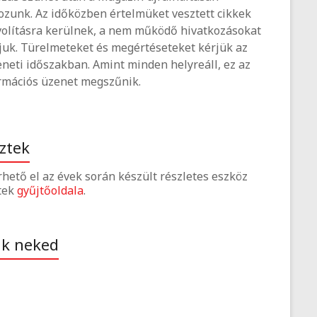
ozunk. Az időközben értelmüket vesztett cikkek
volításra kerülnek, a nem működő hivatkozásokat
tjuk. Türelmeteket és megértéseteket kérjük az
neti időszakban. Amint minden helyreáll, ez az
rmációs üzenet megszűnik.
ztek
érhető el az évek során készült részletes eszköz
tek
gyűjtőoldala
.
ak neked