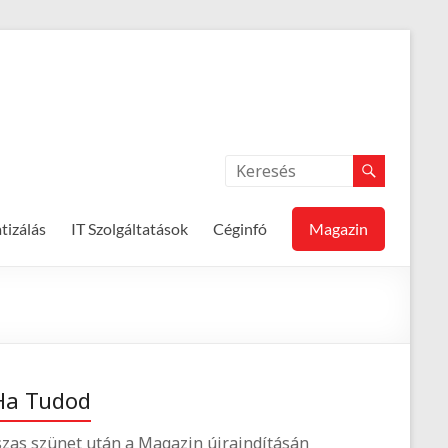
izálás
IT Szolgáltatások
Céginfó
Magazin
Ha Tudod
zas szünet után a Magazin újraindításán