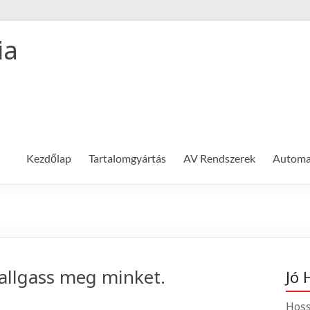
ia
Kezdőlap
Tartalomgyártás
AV Rendszerek
Automat
allgass meg minket.
Jó 
Hoss