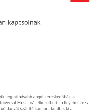
san kapcsolnak
egyik legpatinásabb angol kereskedőház, a
niversal Music-nál elkerülhette a figyelmet ez a
példányát szállító kamiont küldtek ki a