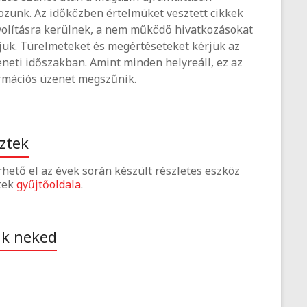
ozunk. Az időközben értelmüket vesztett cikkek
volításra kerülnek, a nem működő hivatkozásokat
tjuk. Türelmeteket és megértéseteket kérjük az
neti időszakban. Amint minden helyreáll, ez az
rmációs üzenet megszűnik.
ztek
érhető el az évek során készült részletes eszköz
tek
gyűjtőoldala
.
ak neked