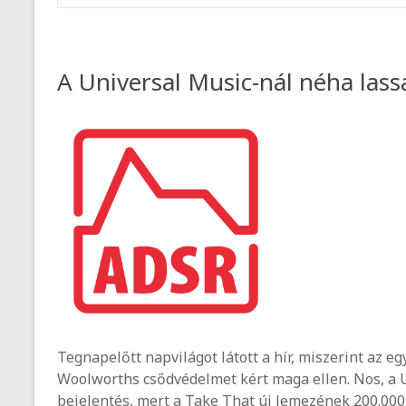
A Universal Music-nál néha las
Tegnapelőtt napvilágot látott a hír, miszerint az 
Woolworths csődvédelmet kért maga ellen. Nos, a U
bejelentés, mert a Take That új lemezének 200.000 