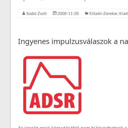
Szabó Zsolt
2008-11-28
Előadó-Zenekar
,
Kiad
Ingyenes impulzusválaszok a na