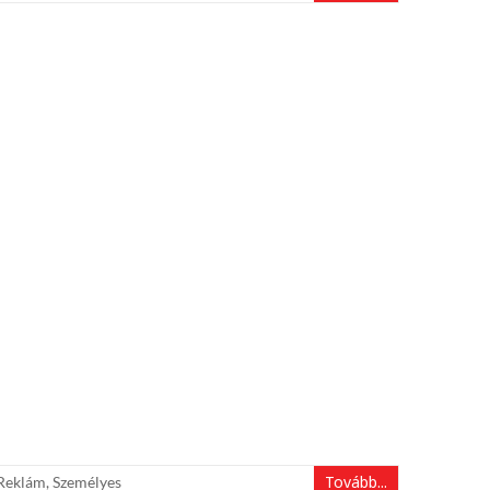
Tovább...
Reklám
,
Személyes