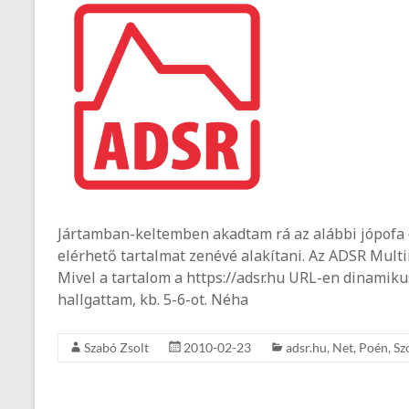
Jártamban-keltemben akadtam rá az alábbi jópofa 
elérhető tartalmat zenévé alakítani. Az ADSR Mul
Mivel a tartalom a https://adsr.hu URL-en dinamikus
hallgattam, kb. 5-6-ot. Néha
Szabó Zsolt
2010-02-23
adsr.hu
,
Net
,
Poén
,
Sz