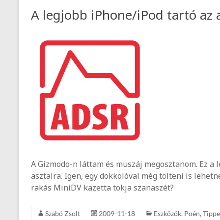
A legjobb iPhone/iPod tartó az 
A Gizmodo-n láttam és muszáj megosztanom. Ez a le
asztalra. Igen, egy dokkolóval még tölteni is lehet
rakás MiniDV kazetta tokja szanaszét?
Szabó Zsolt
2009-11-18
Eszközök
,
Poén
,
Tippe