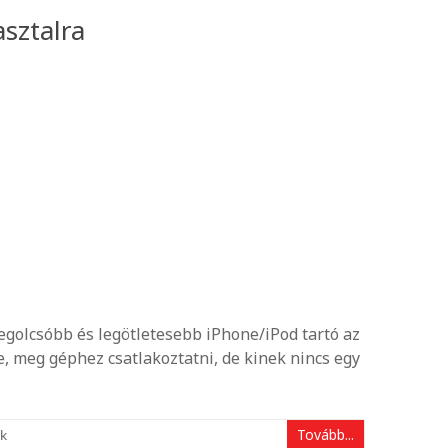
asztalra
golcsóbb és legötletesebb iPhone/iPod tartó az
ne, meg géphez csatlakoztatni, de kinek nincs egy
Tovább...
k