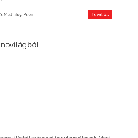
Tovább...
ó
,
Médialog
,
Poén
novilágból