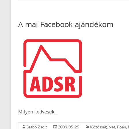
A mai Facebook ajándékom
Milyen kedvesek…
Szabó Zsolt
2009-05-25
Közösség
,
Net
,
Poén
,