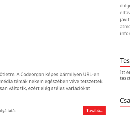
dolg
eltá
javí
átme
info
Tes
Itt 
ötletre. A Codeorgan képes bármilyen URL-en
tesz
timédia témák nekem egészében véve tetszettek.
an változik, ezért elég széles variációkat
Cs
Tovább...
olgáltatás