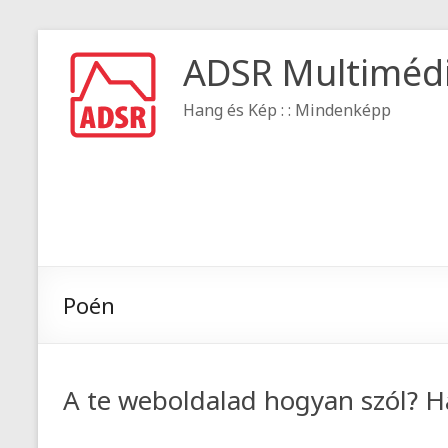
ADSR Multiméd
Hang és Kép : : Mindenképp
Poén
A te weboldalad hogyan szól? H