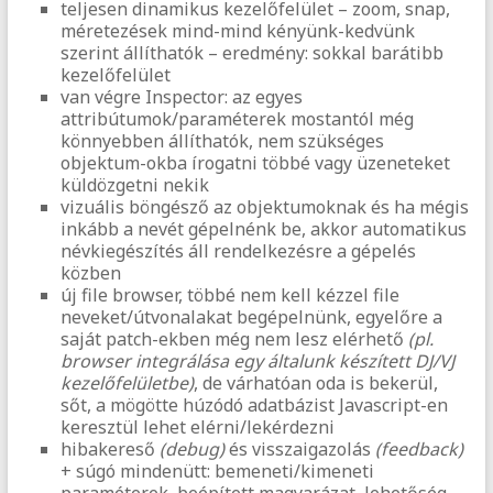
teljesen dinamikus kezelőfelület – zoom, snap,
méretezések mind-mind kényünk-kedvünk
szerint állíthatók – eredmény: sokkal barátibb
kezelőfelület
van végre Inspector: az egyes
attribútumok/paraméterek mostantól még
könnyebben állíthatók, nem szükséges
objektum-okba írogatni többé vagy üzeneteket
küldözgetni nekik
vizuális böngésző az objektumoknak és ha mégis
inkább a nevét gépelnénk be, akkor automatikus
névkiegészítés áll rendelkezésre a gépelés
közben
új file browser, többé nem kell kézzel file
neveket/útvonalakat begépelnünk, egyelőre a
saját patch-ekben még nem lesz elérhető
(pl.
browser integrálása egy általunk készített DJ/VJ
kezelőfelületbe)
, de várhatóan oda is bekerül,
sőt, a mögötte húzódó adatbázist Javascript-en
keresztül lehet elérni/lekérdezni
hibakereső
(debug)
és visszaigazolás
(feedback)
+ súgó mindenütt: bemeneti/kimeneti
paraméterek, beépített magyarázat, lehetőség