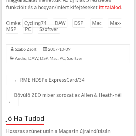
funkcióit és a hogyan/miért kifejtéseket
itt találod
.
Cimke:
Cycling74
DAW
DSP
Mac
Max-
MSP
PC
Szoftver
Szabó Zsolt
2007-10-09
Audio
,
DAW
,
DSP
,
Mac
,
PC
,
Szoftver
←
RME HDSPe ExpressCard/34
Bővülő ZED mixer sorozat az Allen & Heath-nél
→
Jó Ha Tudod
Hosszas szünet után a Magazin újraindításán