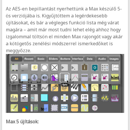
Az AES-en bepillantást nyerhettünk a Max készülő 5-
ös verziójába is. Kigyűjtöttem a legérdekesebb
újításokat, és bár a végleges funkció lista még várat
magára – amit már most tudni lehet elég ahhoz hogy
izgalommal töltsön el minden Max rajongót vagy akár
a kötögetős zenélési módszerrel ismerkedőket is
meggyőzze.
Max 5 újítások: