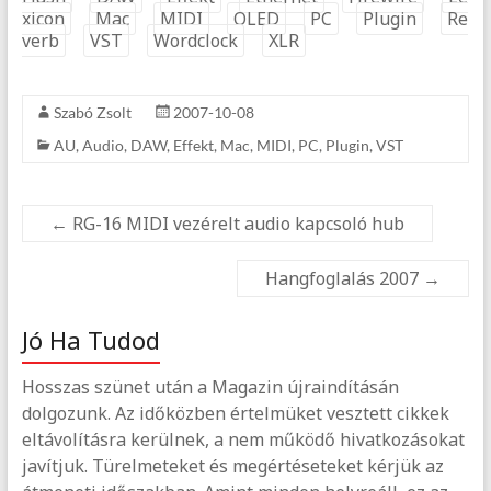
xicon
Mac
MIDI
OLED
PC
Plugin
Re
verb
VST
Wordclock
XLR
Szabó Zsolt
2007-10-08
AU
,
Audio
,
DAW
,
Effekt
,
Mac
,
MIDI
,
PC
,
Plugin
,
VST
←
RG-16 MIDI vezérelt audio kapcsoló hub
Hangfoglalás 2007
→
Jó Ha Tudod
Hosszas szünet után a Magazin újraindításán
dolgozunk. Az időközben értelmüket vesztett cikkek
eltávolításra kerülnek, a nem működő hivatkozásokat
javítjuk. Türelmeteket és megértéseteket kérjük az