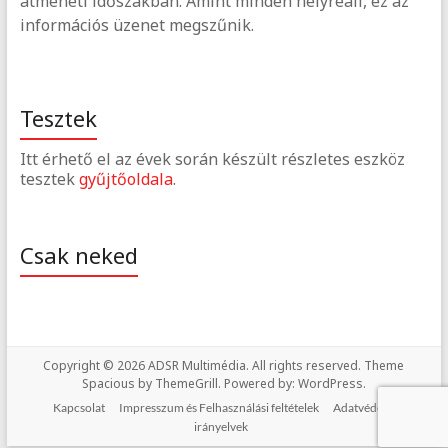
átmeneti időszakban. Amint minden helyreáll, ez az
információs üzenet megszűnik.
Tesztek
Itt érhető el az évek során készült részletes eszköz
tesztek
gyűjtőoldala
.
Csak neked
Copyright © 2026
ADSR Multimédia
. All rights reserved. Theme
Spacious
by ThemeGrill. Powered by:
WordPress
.
Kapcsolat
Impresszum és Felhasználási feltételek
Adatvédelmi
irányelvek