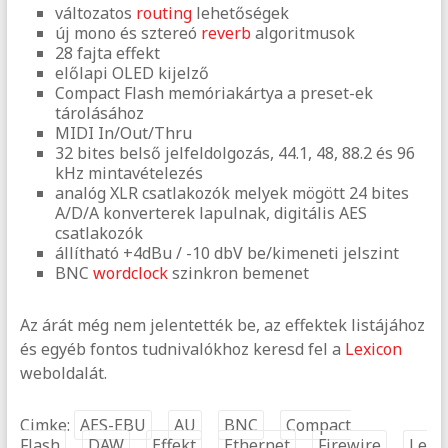
változatos
routing
lehetőségek
új mono és sztereó
reverb
algoritmusok
28 fajta effekt
előlapi OLED kijelző
Compact Flash memóriakártya a preset-ek
tárolásához
MIDI In/Out/Thru
32 bites belső jelfeldolgozás, 44.1, 48, 88.2 és 96
kHz mintavételezés
analóg XLR csatlakozók melyek mögött 24 bites
A/D/A konverterek lapulnak, digitális AES
csatlakozók
állítható +4dBu / -10 dbV be/kimeneti jelszint
BNC
wordclock
szinkron bemenet
Az árát még nem jelentették be, az effektek listájához
és egyéb fontos tudnivalókhoz keresd fel a
Lexicon
weboldalát.
Cimke:
AES-EBU
AU
BNC
Compact
Flash
DAW
Effekt
Ethernet
Firewire
Le