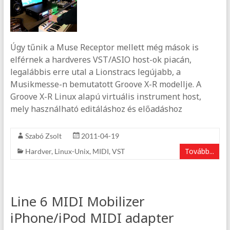
Úgy tűnik a Muse Receptor mellett még mások is
elférnek a hardveres VST/ASIO host-ok piacán,
legalábbis erre utal a Lionstracs legújabb, a
Musikmesse-n bemutatott Groove X-R modellje. A
Groove X-R Linux alapú virtuális instrument host,
mely használható editáláshoz és előadáshoz
Szabó Zsolt
2011-04-19
Tovább...
Hardver
,
Linux-Unix
,
MIDI
,
VST
Line 6 MIDI Mobilizer
iPhone/iPod MIDI adapter