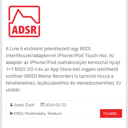
A Line 6 elsőként jelentkezett egy MIDI
interfésszel/adapterrel iPhone/iPod Touch-hoz. Az
adapter az iPhone/iPod csatlakozóján keresztül nyújt
1×1 MIDI I/O-t és az App Store-ból ingyen letölthető
szoftver (MIDI Memo Recorder) is tartozik hozzá a
felvételekhez, lejátszásokhoz és menedzsmenthez. Ez
utóbbi
Szabó Zsolt
2010-03-22
Tovább...
MIDI
,
Multimédia
,
Telekom