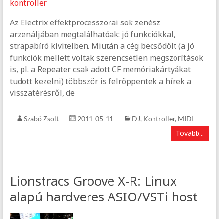
Az Electrix effektprocesszorai sok zenész
arzenáljában megtalálhatóak: jó funkciókkal,
strapabíró kivitelben. Miután a cég becsődölt (a jó
funkciók mellett voltak szerencsétlen megszorítások
is, pl. a Repeater csak adott CF memóriakártyákat
tudott kezelni) többször is felröppentek a hírek a
visszatérésről, de
Szabó Zsolt
2011-05-11
DJ
,
Kontroller
,
MIDI
Tovább...
Lionstracs Groove X-R: Linux
alapú hardveres ASIO/VSTi host