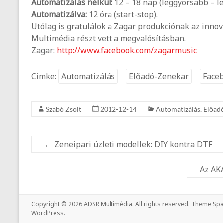
Automatizálás nélkül:
12 – 18 nap (leggyorsabb – l
Automatizálva:
12 óra (start-stop).
Utólag is gratulálok a Zagar produkciónak az innov
Multimédia részt vett a megvalósításban.
Zagar:
http://www.facebook.com/zagarmusic
Cimke:
Automatizálás
Előadó-Zenekar
Face
Szabó Zsolt
2012-12-14
Automatizálás
,
Előad
←
Zeneipari üzleti modellek: DIY kontra DTF
Az AKA
Copyright © 2026
ADSR Multimédia
. All rights reserved. Theme
Spa
WordPress
.