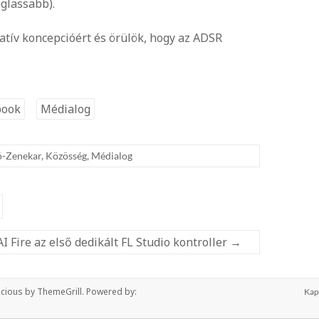
eglassabb).
atív koncepcióért és örülök, hogy az ADSR
book
Médialog
ó-Zenekar
,
Közösség
,
Médialog
I Fire az első dedikált FL Studio kontroller
→
cious
by ThemeGrill. Powered by:
Kap