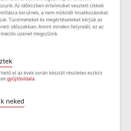
ozunk. Az időközben értelmüket vesztett cikkek
volításra kerülnek, a nem működő hivatkozásokat
tjuk. Türelmeteket és megértéseteket kérjük az
neti időszakban. Amint minden helyreáll, ez az
rmációs üzenet megszűnik.
ztek
érhető el az évek során készült részletes eszköz
tek
gyűjtőoldala
.
ak neked