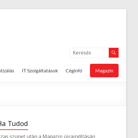
izálás
IT Szolgáltatások
Céginfó
Magazin
Ha Tudod
zas szünet után a Magazin újraindításán