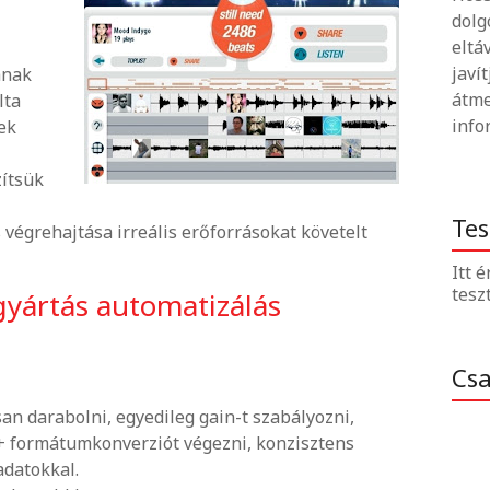
dolg
eltá
javí
ának
átme
lta
info
ek
zítsük
Tes
s végrehajtása irreális erőforrásokat követelt
Itt 
tesz
yártás automatizálás
Cs
an darabolni, egyedileg gain-t szabályozni,
 + formátumkonverziót végezni, konzisztens
adatokkal.