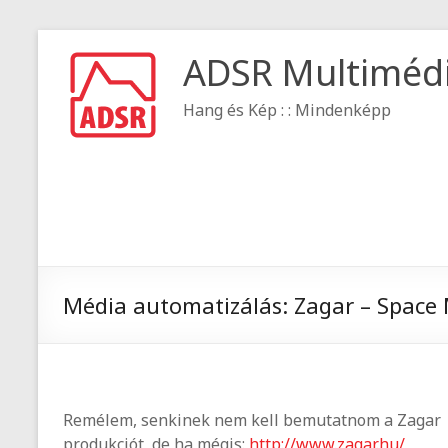
ADSR Multiméd
Hang és Kép : : Mindenképp
Média automatizálás: Zagar – Space
Remélem, senkinek nem kell bemutatnom a Zagar
produkciót, de ha mégis:
http://www.zagar.hu/