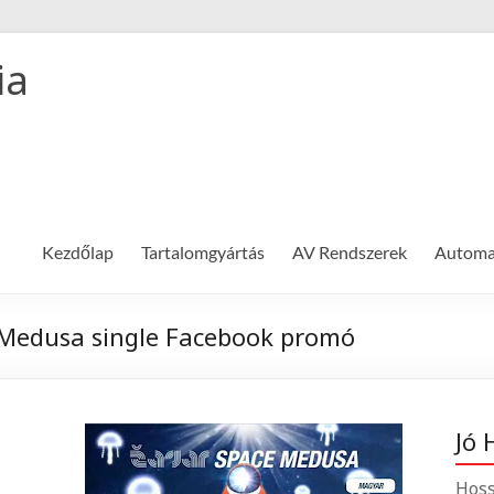
ia
Kezdőlap
Tartalomgyártás
AV Rendszerek
Automat
 Medusa single Facebook promó
Jó 
Hoss