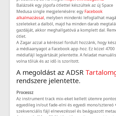
Balázsék egy jópofa ötlettel készültek az új Space
Medusa single megjelenésére: egy
Facebook
alkalmazással
, melyben mindenki lefoglalhat mag
szeleteket a dalból, majd ha minden darab megtalá
gazdáját, akkor meghallgatóvá a komplett dal. Rem
ötlet.
A Zagar azzal a kéréssel fordult hozzánk, hogy kés
a médiaanyagot a Facebook app-hoz. Ez közel 4700
médiafájl legyártását jelentette. A feladat manuáli
volna tőlük és az idő is szorított.
A megoldást az ADSR
Tartalomg
rendszere jelentette.
Processz
Az instrument track mix-eket kellett ütemre pontos
egyedileg in/out fade-elni és egyedi mono/sztereó
szekvenciális fájl elnevezéssel és beágyazott meta