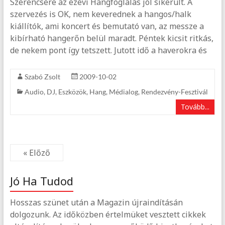
Szerencsére az ezévi Hangfoglalás jól sikerült. A
szervezés is OK, nem keverednek a hangos/halk
kiállítók, ami koncert és bemutató van, az messze a
kibírható hangerőn belül maradt. Péntek kicsit ritkás,
de nekem pont így tetszett. Jutott idő a haverokra és
Szabó Zsolt
2009-10-02
Audio
,
DJ
,
Eszközök
,
Hang
,
Médialog
,
Rendezvény-Fesztivál
Tovább...
« Előző
Jó Ha Tudod
Hosszas szünet után a Magazin újraindításán
dolgozunk. Az időközben értelmüket vesztett cikkek