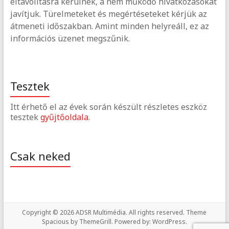
eltávolításra kerülnek, a nem működő hivatkozásokat
javítjuk. Türelmeteket és megértéseteket kérjük az
átmeneti időszakban. Amint minden helyreáll, ez az
információs üzenet megszűnik.
Tesztek
Itt érhető el az évek során készült részletes eszköz
tesztek
gyűjtőoldala
.
Csak neked
Copyright © 2026
ADSR Multimédia
. All rights reserved. Theme
Spacious
by ThemeGrill. Powered by:
WordPress
.