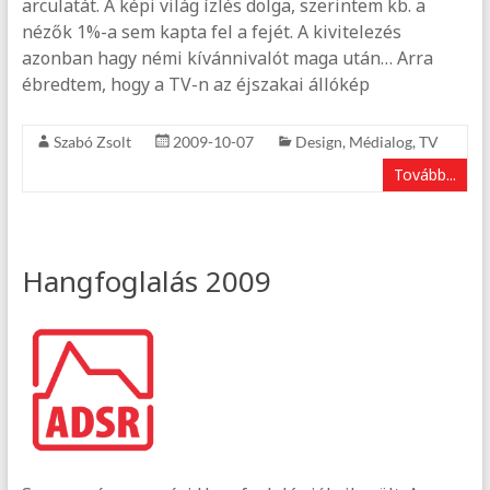
arculatát. A képi világ ízlés dolga, szerintem kb. a
nézők 1%-a sem kapta fel a fejét. A kivitelezés
azonban hagy némi kívánnivalót maga után… Arra
ébredtem, hogy a TV-n az éjszakai állókép
Szabó Zsolt
2009-10-07
Design
,
Médialog
,
TV
Tovább...
Hangfoglalás 2009