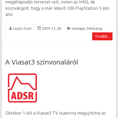
megállapodás tervezet volt, innen az infó), de
kiszivárgott, hogy a már létező 336 PlayStation 3-ból
álló
Szabó Zsolt
2009-11-28
Játékgép
,
Médialog
Tovább...
A Viasat3 színvonaláról
Október 1-től a Viasat3 TV csatorna megújította az