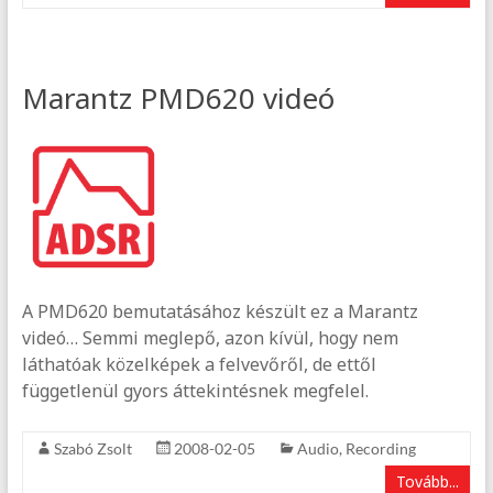
Marantz PMD620 videó
A PMD620 bemutatásához készült ez a Marantz
videó… Semmi meglepő, azon kívül, hogy nem
láthatóak közelképek a felvevőről, de ettől
függetlenül gyors áttekintésnek megfelel.
Szabó Zsolt
2008-02-05
Audio
,
Recording
Tovább...