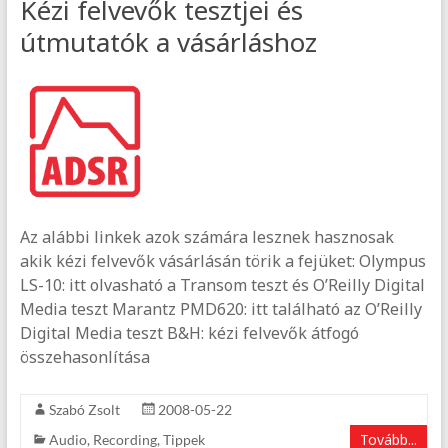
Kézi felvevők tesztjei és
útmutatók a vásárláshoz
Az alábbi linkek azok számára lesznek hasznosak
akik kézi felvevők vásárlásán törik a fejüket: Olympus
LS-10: itt olvasható a Transom teszt és O’Reilly Digital
Media teszt Marantz PMD620: itt található az O’Reilly
Digital Media teszt B&H: kézi felvevők átfogó
összehasonlítása
Szabó Zsolt
2008-05-22
Tovább...
Audio
,
Recording
,
Tippek