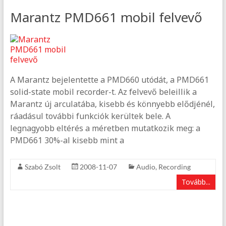
Marantz PMD661 mobil felvevő
A Marantz bejelentette a PMD660 utódát, a PMD661
solid-state mobil recorder-t. Az felvevő beleillik a
Marantz új arculatába, kisebb és könnyebb elődjénél,
ráadásul további funkciók kerültek bele. A
legnagyobb eltérés a méretben mutatkozik meg: a
PMD661 30%-al kisebb mint a
Szabó Zsolt
2008-11-07
Audio
,
Recording
Tovább...