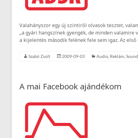
Valahányszor egy új szintiről olvasok tesztet, val
„a gyári hangszínek gyengék, de minden valamire v
a kijelentés második felének fele sem igaz. Az első 
Szabó Zsolt
2009-09-03
Audio
,
Reklám
,
Sound
A mai Facebook ajándékom