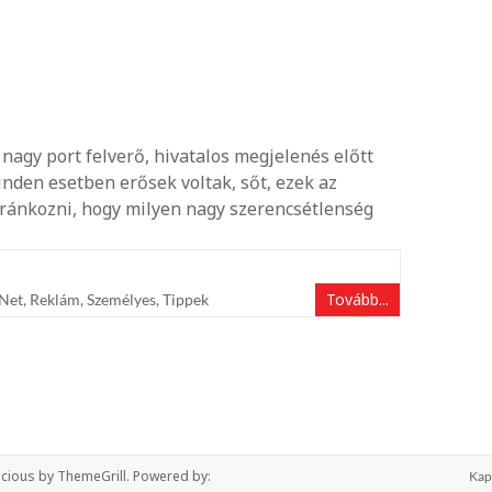
 nagy port felverő, hivatalos megjelenés előtt
inden esetben erősek voltak, sőt, ezek az
siránkozni, hogy milyen nagy szerencsétlenség
Tovább...
Net
,
Reklám
,
Személyes
,
Tippek
cious
by ThemeGrill. Powered by:
Kap