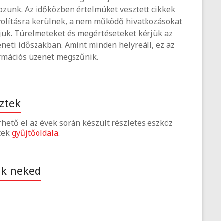
ozunk. Az időközben értelmüket vesztett cikkek
volításra kerülnek, a nem működő hivatkozásokat
tjuk. Türelmeteket és megértéseteket kérjük az
neti időszakban. Amint minden helyreáll, ez az
rmációs üzenet megszűnik.
ztek
érhető el az évek során készült részletes eszköz
tek
gyűjtőoldala
.
ak neked