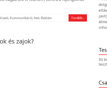
dolg
eltá
javí
Tovább...
Kiadó
,
Kommunikáció
,
Net
,
Reklám
átme
info
ok és zajok?
Tes
Itt 
tesz
Cs