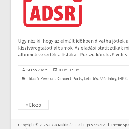
Úgy néz ki, hogy az elmúlt időkben divatba jöttek a
kiszivárogtatott albumok. Az eladási statisztikák m
albumok vezették a listákat. Persze kötelező volt 
Szabó Zsolt
2008-07-08
Előadó-Zenekar
,
Koncert-Party
,
Letöltés
,
Médialog
,
MP3
,
« Előző
Copyright © 2026
ADSR Multimédia
. All rights reserved. Theme
Spa