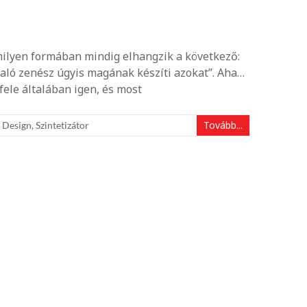
amilyen formában mindig elhangzik a következő:
aló zenész úgyis magának készíti azokat”. Aha…
fele általában igen, és most
Tovább...
 Design
,
Szintetizátor