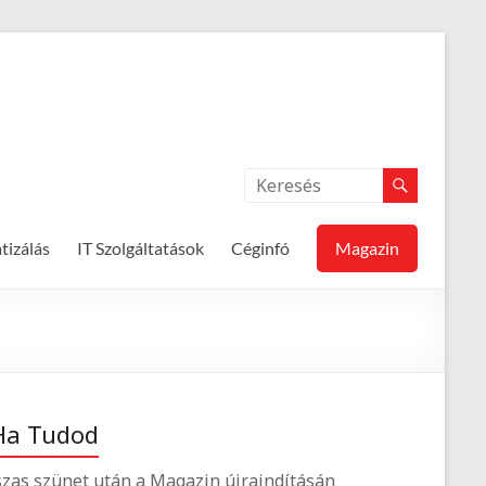
izálás
IT Szolgáltatások
Céginfó
Magazin
Ha Tudod
zas szünet után a Magazin újraindításán