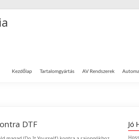
ia
Kezdőlap
Tartalomgyártás
AV Rendszerek
Automat
kontra DTF
Jó 
Hoss
áld magad (Do It Yourself) kontra a rajongókhoz