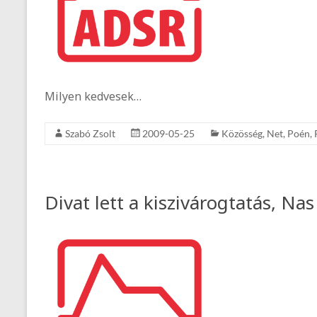
Milyen kedvesek…
Szabó Zsolt
2009-05-25
Közösség
,
Net
,
Poén
,
Divat lett a kiszivárogtatás, Na