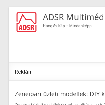
ADSR Multiméd
Hang és Kép : : Mindenképp
Reklám
Zeneipari üzleti modellek: DIY 
Zeneipari üzleti modellek összehasonlítása: a csin