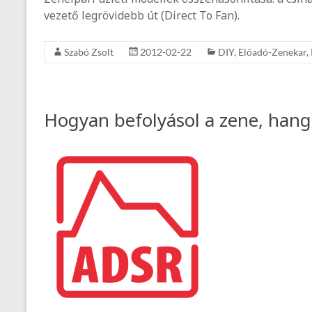
vezető legrövidebb út (Direct To Fan).
Szabó Zsolt
2012-02-22
DIY
,
Előadó-Zenekar
,
Hogyan befolyásol a zene, hang