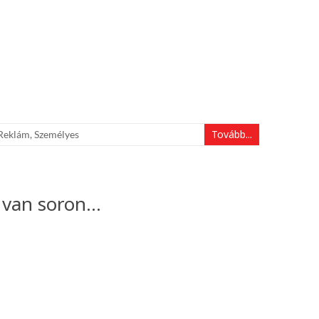
Tovább...
Reklám
,
Személyes
s van soron…