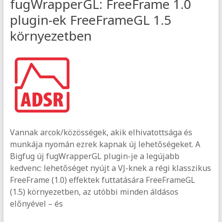
fugWrapperGL: FreeFrame 1.0
plugin-ek FreeFrameGL 1.5
környezetben
Vannak arcok/közösségek, akik elhivatottsága és
munkája nyomán ezrek kapnak új lehetőségeket. A
Bigfug új fugWrapperGL plugin-je a legújabb
kedvenc: lehetőséget nyújt a VJ-knek a régi klasszikus
FreeFrame (1.0) effektek futtatására FreeFrameGL
(1.5) környezetben, az utóbbi minden áldásos
előnyével – és