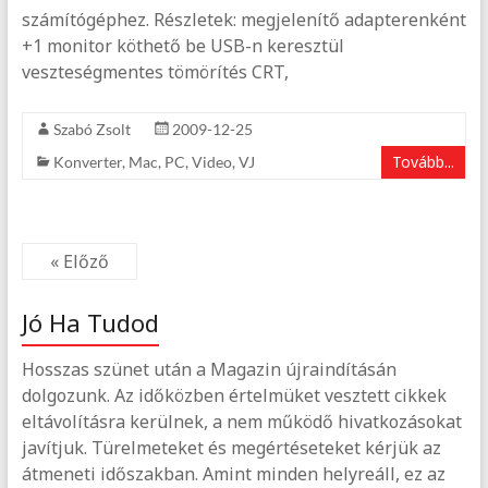
számítógéphez. Részletek: megjelenítő adapterenként
+1 monitor köthető be USB-n keresztül
veszteségmentes tömörítés CRT,
Szabó Zsolt
2009-12-25
Tovább...
Konverter
,
Mac
,
PC
,
Video
,
VJ
« Előző
Jó Ha Tudod
Hosszas szünet után a Magazin újraindításán
dolgozunk. Az időközben értelmüket vesztett cikkek
eltávolításra kerülnek, a nem működő hivatkozásokat
javítjuk. Türelmeteket és megértéseteket kérjük az
átmeneti időszakban. Amint minden helyreáll, ez az