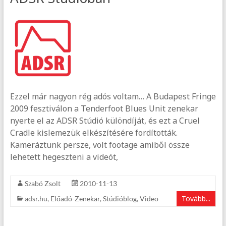
Ezzel már nagyon rég adós voltam… A Budapest Fringe
2009 fesztiválon a Tenderfoot Blues Unit zenekar
nyerte el az ADSR Stúdió különdíját, és ezt a Cruel
Cradle kislemezük elkészítésére fordították.
Kameráztunk persze, volt footage amiből össze
lehetett hegeszteni a videót,
Szabó Zsolt
2010-11-13
Tovább...
adsr.hu
,
Előadó-Zenekar
,
Stúdióblog
,
Video