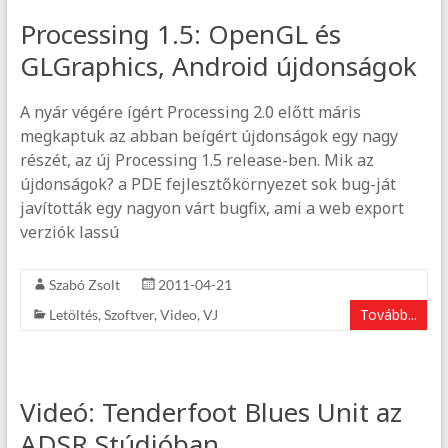
Processing 1.5: OpenGL és
GLGraphics, Android újdonságok
A nyár végére ígért Processing 2.0 előtt máris
megkaptuk az abban beígért újdonságok egy nagy
részét, az új Processing 1.5 release-ben. Mik az
újdonságok? a PDE fejlesztőkörnyezet sok bug-ját
javították egy nagyon várt bugfix, ami a web export
verziók lassú
Szabó Zsolt
2011-04-21
Tovább...
Letöltés
,
Szoftver
,
Video
,
VJ
Videó: Tenderfoot Blues Unit az
ADSR Stúdióban