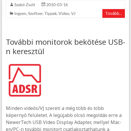
Szabó Zsolt
2010-03-16
Tovább...
Ingyen
,
Szoftver
,
Tippek
,
Video
,
VJ
További monitorok bekötése USB-
n keresztül
Minden videós/VJ szereti a még több és több
képernyő felületet. A legújabb olcsó megoldás erre a
NewerTech USB Video Display Adapter, mellyel Mac-
en/PC-n további monitort csatlakoztathatunk a