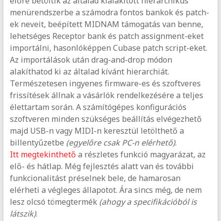
előre betöltik az általad kialakított hierarchikus
menürendszerbe a számodra fontos bankok és patch-
ek neveit, beépített MIDNAM támogatás van benne,
lehetséges Receptor bank és patch assignment-eket
importálni, hasonlóképpen Cubase patch script-eket.
Az importálások után drag-and-drop módon
alakíthatod ki az általad kívánt hierarchiát.
Természetesen ingyenes firmware-es és szoftveres
frissítések állnak a vásárlók rendelkezésére a teljes
élettartam során. A számítógépes konfigurációs
szoftveren minden szükséges beállítás elvégezhető
majd USB-n vagy MIDI-n keresztül letölthető a
billentyűzetbe
(egyelőre csak PC-n elérhető)
.
Itt megtekinthető
a részletes funkció magyarázat, az
elő- és hátlap. Még fejlesztés alatt van és további
funkcionalitást préselnek bele, de hamarosan
elérheti a végleges állapotot. Ára sincs még, de nem
lesz olcsó tömegtermék
(ahogy a specifikációból is
látszik)
.