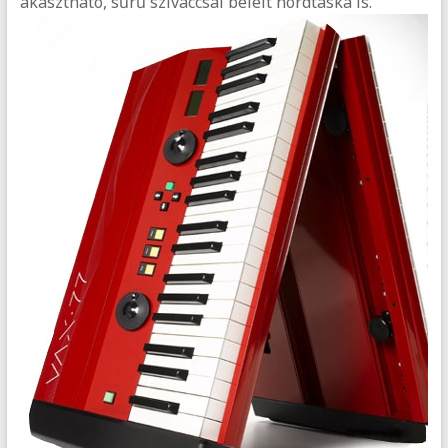
akasztható, sűrű szivaccsal bélelt hordtáska is.