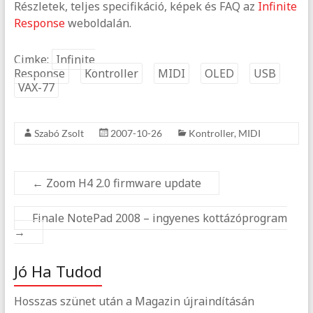
Részletek, teljes specifikáció, képek és FAQ az
Infinite
Response
weboldalán.
Cimke:
Infinite
Response
Kontroller
MIDI
OLED
USB
VAX-77
Szabó Zsolt
2007-10-26
Kontroller
,
MIDI
←
Zoom H4 2.0 firmware update
Finale NotePad 2008 – ingyenes kottázóprogram
→
Jó Ha Tudod
Hosszas szünet után a Magazin újraindításán