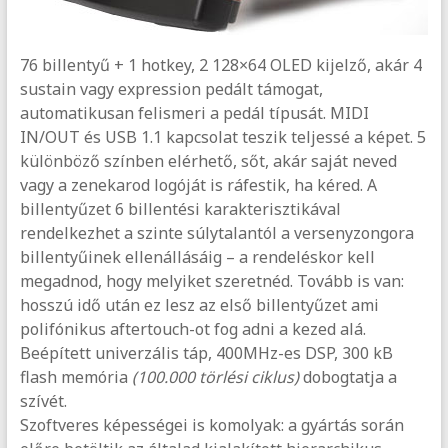
76 billentyű + 1 hotkey, 2 128×64 OLED kijelző, akár 4
sustain vagy expression pedált támogat,
automatikusan felismeri a pedál típusát. MIDI
IN/OUT és USB 1.1 kapcsolat teszik teljessé a képet. 5
különböző színben elérhető, sőt, akár saját neved
vagy a zenekarod logóját is ráfestik, ha kéred. A
billentyűzet 6 billentési karakterisztikával
rendelkezhet a szinte súlytalantól a versenyzongora
billentyűinek ellenállásáig – a rendeléskor kell
megadnod, hogy melyiket szeretnéd. Tovább is van:
hosszú idő után ez lesz az első billentyűzet ami
polifónikus aftertouch-ot fog adni a kezed alá.
Beépített univerzális táp, 400MHz-es DSP, 300 kB
flash memória
(100.000 törlési ciklus)
dobogtatja a
szívét.
Szoftveres képességei is komolyak: a gyártás során