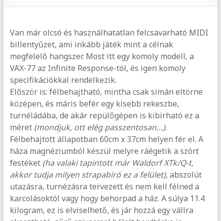
Van már olcsó és használhatatlan felcsavarható MIDI
billentyűzet, ami inkább játék mint a célnak
megfelelő hangszer. Most itt egy komoly modell, a
VAX-77 az Infinite Response-tól, és igen komoly
specifikációkkal rendelkezik.
Először is: félbehajtható, mintha csak simán eltörne
középen, és máris befér egy kisebb rekeszbe,
turnéládába, de akár repülőgépen is kibírható ez a
méret
(mondjuk, ott elég passzentosan…)
.
Félbehajtott állapotban 60cm x 37cm helyen fér el. A
háza magnéziumból készül melyre ráégetik a szórt
festéket
(ha valaki tapintott már Waldorf XTk/Q-t,
akkor tudja milyen strapabíró ez a felület)
, abszolút
utazásra, turnézásra tervezett és nem kell félned a
karcolásoktól vagy hogy behorpad a ház. A súlya 11.4
kilogram, ez is elviselhető, és jár hozzá egy vállra