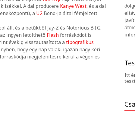
dolg
klisékkel. A dal producere
Kanye West
, és a dal
eltá
eneközpontú, a
U2
Bono-ja által fémjelzett
javí
átme
l áll, és a betűkből Jay-Z és Notorious B.I.G.
info
 az ingyen letölthető
Flash
forráskódot is
int évekig visszautasította a
tipografikus
nyben, hogy egy nap valaki igazán nagy kéri
a forráskódja megjelenítésre kerül a végén és
Tes
Itt 
tesz
Cs