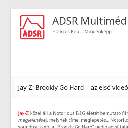
ADSR Multiméd
Hang és Kép : : Mindenképp
Jay-Z: Brookly Go Hard – az első vide
Jay-Z
közel áll a Notorious B.I.G életét bemutató f
megjelenése)
, melynek címe, meglepetés… Notorius 
soundtrack-en, a „Brookly Go Hard” pedig egyáltal