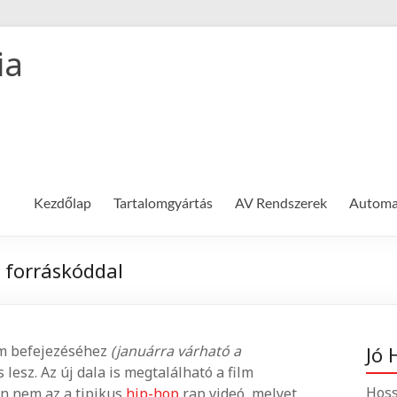
ia
Kezdőlap
Tartalomgyártás
AV Rendszerek
Automat
ó forráskóddal
ilm befejezéséhez
(januárra várható a
Jó 
lesz. Az új dala is megtalálható a film
Hoss
án nem az a tipikus
hip-hop
rap videó, melyet