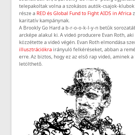
telepakoltak volna a szokásos autók-csajok-klubok 
része a
RED és Global Fund to Fight AIDS in Africa
z
karitatív kampánynak.
A Brookly Go Hard a b-r-o-o-k-l-y-n betűk sorozatábó
arcképe alakul ki. A videó producere Evan Roth, aki
közzétette a videó végén. Evan Roth elmondása szer
illusztrációkra
irányuló felkéréseket, abban a remé
erre. Az biztos, hogy ez az első rap videó, aminek 
letölthető.