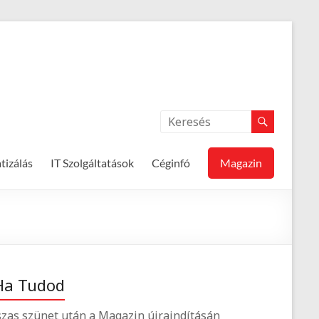
izálás
IT Szolgáltatások
Céginfó
Magazin
Ha Tudod
zas szünet után a Magazin újraindításán