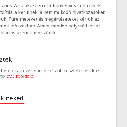
ozunk. Az időközben értelmüket vesztett cikkek
volításra kerülnek, a nem működő hivatkozásokat
tjuk. Türelmeteket és megértéseteket kérjük az
neti időszakban. Amint minden helyreáll, ez az
rmációs üzenet megszűnik.
ztek
érhető el az évek során készült részletes eszköz
tek
gyűjtőoldala
.
ak neked