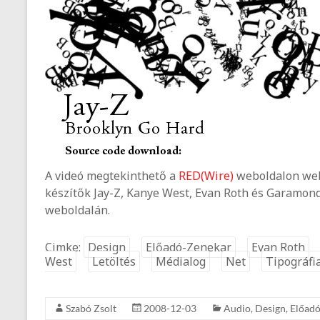
A videó megtekinthető a
RED(Wire)
weboldalon we
készítők Jay-Z, Kanye West, Evan Roth és Garamond
weboldalán.
Cimke:
Design
Előadó-Zenekar
Evan Roth
West
Letöltés
Médialog
Net
Tipográfi
Szabó Zsolt
2008-12-03
Audio
,
Design
,
Előadó