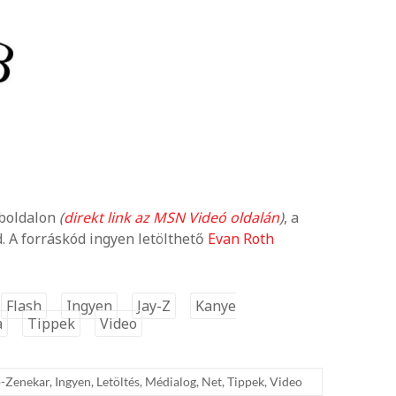
boldalon
(
direkt link az MSN Videó oldalán
)
, a
. A forráskód ingyen letölthető
Evan Roth
Flash
Ingyen
Jay-Z
Kanye
a
Tippek
Video
-Zenekar
,
Ingyen
,
Letöltés
,
Médialog
,
Net
,
Tippek
,
Video