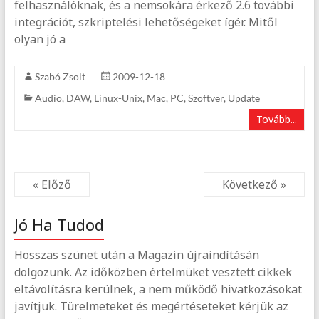
felhasználóknak, és a nemsokára érkező 2.6 további
integrációt, szkriptelési lehetőségeket ígér. Mitől
olyan jó a
Szabó Zsolt
2009-12-18
Audio
,
DAW
,
Linux-Unix
,
Mac
,
PC
,
Szoftver
,
Update
Tovább...
« Előző
Következő »
Jó Ha Tudod
Hosszas szünet után a Magazin újraindításán
dolgozunk. Az időközben értelmüket vesztett cikkek
eltávolításra kerülnek, a nem működő hivatkozásokat
javítjuk. Türelmeteket és megértéseteket kérjük az