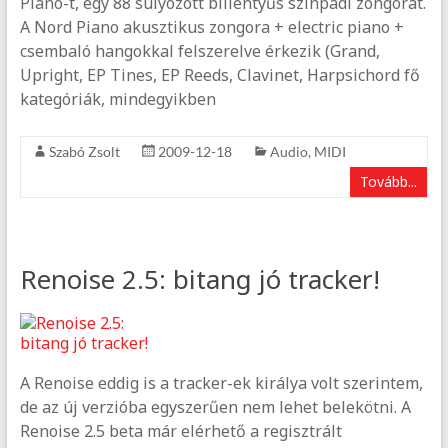
Piano-t, egy 88 súlyozott billentyűs színpadi zongorát.
A Nord Piano akusztikus zongora + electric piano +
csembaló hangokkal felszerelve érkezik (Grand,
Upright, EP Tines, EP Reeds, Clavinet, Harpsichord fő
kategóriák, mindegyikben
Szabó Zsolt
2009-12-18
Audio
,
MIDI
Tovább...
Renoise 2.5: bitang jó tracker!
A Renoise eddig is a tracker-ek királya volt szerintem,
de az új verzióba egyszerűen nem lehet belekötni. A
Renoise 2.5 beta már elérhető a regisztrált