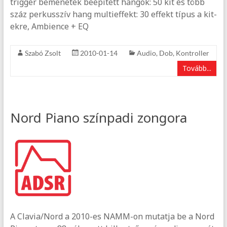
trigger bemenetek beépített hangok: 50 kit és több
száz perkusszív hang multieffekt: 30 effekt típus a kit-
ekre, Ambience + EQ
Szabó Zsolt
2010-01-14
Audio
,
Dob
,
Kontroller
Tovább...
Nord Piano színpadi zongora
A Clavia/Nord a 2010-es NAMM-on mutatja be a Nord