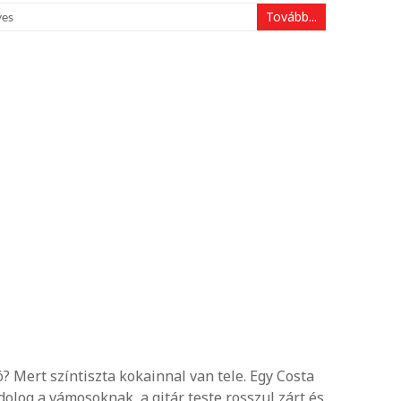
Tovább...
yes
ó? Mert színtiszta kokainnal van tele. Egy Costa
olog a vámosoknak, a gitár teste rosszul zárt és