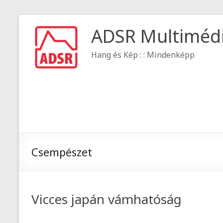
ADSR Multiméd
Hang és Kép : : Mindenképp
Csempészet
Vicces japán vámhatóság