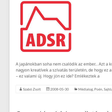
A japánokban soha nem csalódik az ember… Azt a k
nagyon kreatívek a szívatás területén, de hogy ez 
– ez valami új. Hogy jön ez ide? Emlékeztek a
Szabó Zsolt
2008-05-30
Médialog
,
Poén
,
Sajtó