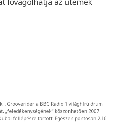
kat lovagolhatja az ütemek
k… Grooverider, a BBC Radio 1 világhírű drum
ását, „feledékenységének” köszönhetően 2007
ai fellépésre tartott. Egészen pontosan 2.16