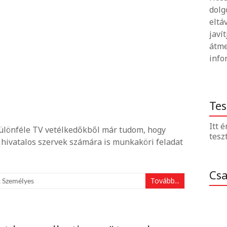
dolg
eltá
javí
átme
info
Tes
Itt 
ülönféle TV vetélkedőkből már tudom, hogy
tesz
a hivatalos szervek számára is munkaköri feladat
Cs
Tovább...
,
Személyes