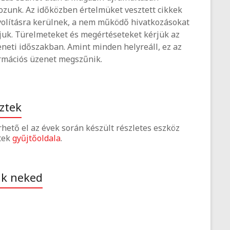
ozunk. Az időközben értelmüket vesztett cikkek
volításra kerülnek, a nem működő hivatkozásokat
tjuk. Türelmeteket és megértéseteket kérjük az
neti időszakban. Amint minden helyreáll, ez az
rmációs üzenet megszűnik.
ztek
érhető el az évek során készült részletes eszköz
tek
gyűjtőoldala
.
ak neked