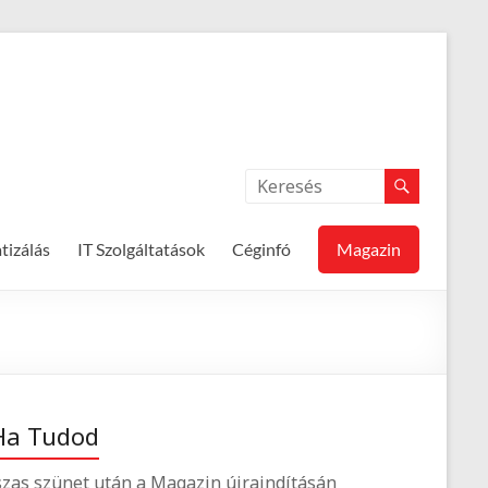
izálás
IT Szolgáltatások
Céginfó
Magazin
Ha Tudod
zas szünet után a Magazin újraindításán