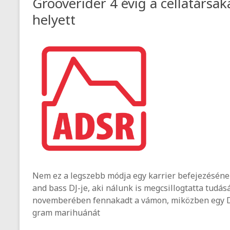
Grooverider 4 évig a cellatársa
helyett
Nem ez a legszebb módja egy karrier befejezéséne
and bass DJ-je, aki nálunk is megcsillogtatta tud
novemberében fennakadt a vámon, miközben egy Dub
gram marihuánát