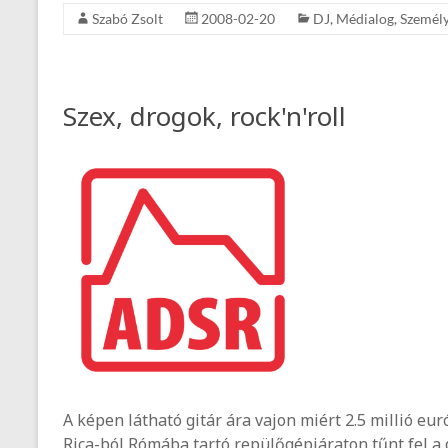
Szabó Zsolt
2008-02-20
DJ
,
Médialog
,
Személ
Szex, drogok, rock'n'roll
A képen látható gitár ára vajon miért 2.5 millió eur
Rica-ból Rómába tartó repülőgépjáraton tűnt fel a d