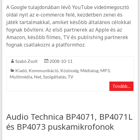
A Google tulajdonában lévő YouTube videómegosztó
oldal nyit az e-commerce felé, kezdetben zenei és
játék tartalmakkal, amiket később általános célokkal
fognak bővíteni. Az első partnerek az Apple és az
Amazon, később filmes, TV és publishing partnerek
fognak csatlakozni a platformhoz.
Szabó Zsolt
2008-10-11
Kiadó
,
Kommunikáció
,
Közösség
,
Médialog
,
MP3
,
Multimédia
,
Net
,
Szolgáltatás
,
TV
Tovább...
Audio Technica BP4071, BP4071L
és BP4073 puskamikrofonok