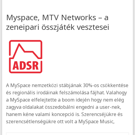
Myspace, MTV Networks – a
zeneipari összjáték vesztesei
A MySpace nemzetközi stábjának 30%-os csökkentése
és regionális irodáinak felszámolása fájhat. Valahogy
a MySpace elfelejtette a boom idején hogy nem elég
zagyva oldalakat összedobálni engedni a user-nek,
hanem kéne valami koncepció is. Szerencséjükre és
szerencsétlenségükre ott volt a MySpace Music,