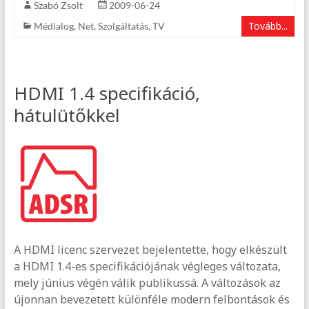
Szabó Zsolt
2009-06-24
Tovább...
Médialog
,
Net
,
Szolgáltatás
,
TV
HDMI 1.4 specifikáció,
hátulütőkkel
A HDMI licenc szervezet bejelentette, hogy elkészült
a HDMI 1.4-es specifikációjának végleges változata,
mely június végén válik publikussá. A változások az
újonnan bevezetett különféle modern felbontások és