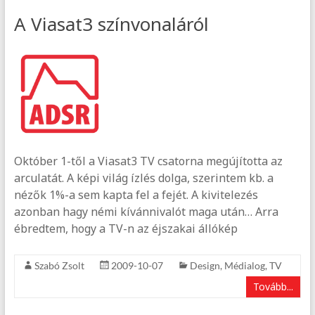
A Viasat3 színvonaláról
Október 1-től a Viasat3 TV csatorna megújította az
arculatát. A képi világ ízlés dolga, szerintem kb. a
nézők 1%-a sem kapta fel a fejét. A kivitelezés
azonban hagy némi kívánnivalót maga után… Arra
ébredtem, hogy a TV-n az éjszakai állókép
Szabó Zsolt
2009-10-07
Design
,
Médialog
,
TV
Tovább...