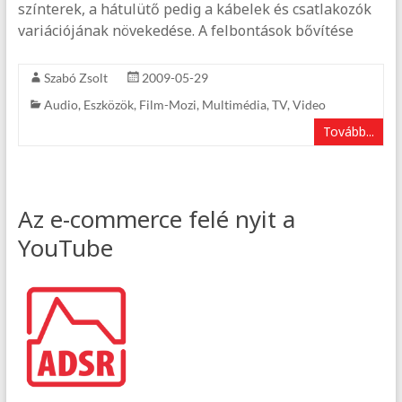
színterek, a hátulütő pedig a kábelek és csatlakozók
variációjának növekedése. A felbontások bővítése
Szabó Zsolt
2009-05-29
Audio
,
Eszközök
,
Film-Mozi
,
Multimédia
,
TV
,
Video
Tovább...
Az e-commerce felé nyit a
YouTube