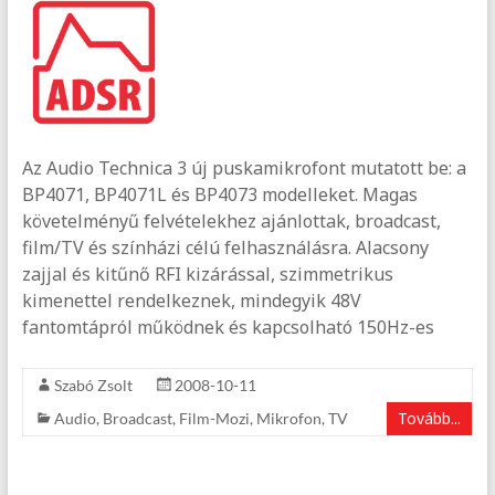
Az Audio Technica 3 új puskamikrofont mutatott be: a
BP4071, BP4071L és BP4073 modelleket. Magas
követelményű felvételekhez ajánlottak, broadcast,
film/TV és színházi célú felhasználásra. Alacsony
zajjal és kitűnő RFI kizárással, szimmetrikus
kimenettel rendelkeznek, mindegyik 48V
fantomtápról működnek és kapcsolható 150Hz-es
Szabó Zsolt
2008-10-11
Tovább...
Audio
,
Broadcast
,
Film-Mozi
,
Mikrofon
,
TV