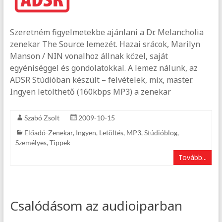
Szeretném figyelmetekbe ajánlani a Dr. Melancholia
zenekar The Source lemezét. Hazai srácok, Marilyn
Manson / NIN vonalhoz állnak közel, saját
egyéniséggel és gondolatokkal. A lemez nálunk, az
ADSR Stúdióban készült – felvételek, mix, master.
Ingyen letölthető (160kbps MP3) a zenekar
Szabó Zsolt
2009-10-15
Előadó-Zenekar
,
Ingyen
,
Letöltés
,
MP3
,
Stúdióblog
,
Személyes
,
Tippek
Tovább...
Csalódásom az audioiparban