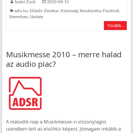
Szabó Zsolt
2010-04-15
adsr.hu
,
Előadó-Zenekar
,
Közösség
,
Rendezvény-Fesztivál
,
Személyes
,
Update
Tovább...
Musikmesse 2010 – merre halad
az audio piac?
A második nap a Musikmesse-n viszonylagos
csendben telt az elsőhöz képest. Jómagam inkább a