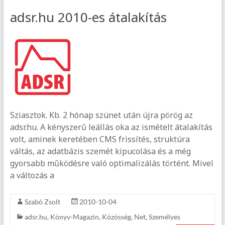
adsr.hu 2010-es átalakítás
Sziasztok. Kb. 2 hónap szünet után újra pörög az
adsr.hu. A kényszerű leállás oka az ismételt átalakítás
volt, aminek keretében CMS frissítés, struktúra
váltás, az adatbázis szemét kipucolása és a még
gyorsabb működésre való optimalizálás történt. Mivel
a változás a
Szabó Zsolt
2010-10-04
adsr.hu
,
Könyv-Magazin
,
Közösség
,
Net
,
Személyes