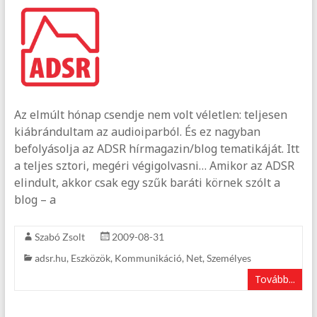
Az elmúlt hónap csendje nem volt véletlen: teljesen
kiábrándultam az audioiparból. És ez nagyban
befolyásolja az ADSR hírmagazin/blog tematikáját. Itt
a teljes sztori, megéri végigolvasni… Amikor az ADSR
elindult, akkor csak egy szűk baráti körnek szólt a
blog – a
Szabó Zsolt
2009-08-31
adsr.hu
,
Eszközök
,
Kommunikáció
,
Net
,
Személyes
Tovább...