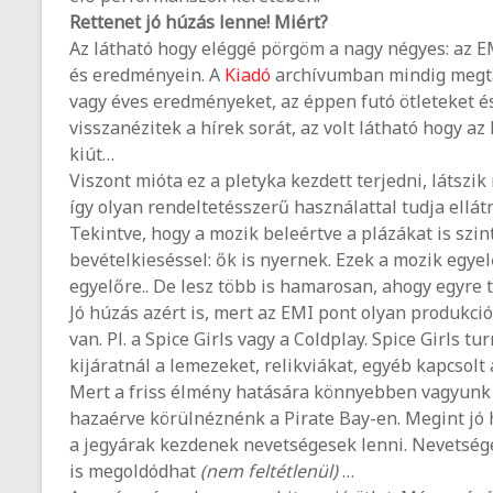
Rettenet jó húzás lenne! Miért?
Az látható hogy eléggé pörgöm a nagy négyes: az E
és eredményein. A
Kiadó
archívumban mindig megtal
vagy éves eredményeket, az éppen futó ötleteket 
visszanézitek a hírek sorát, az volt látható hogy az 
kiút…
Viszont mióta ez a pletyka kezdett terjedni, látszi
így olyan rendeltetésszerű használattal tudja ellátn
Tekintve, hogy a mozik beleértve a plázákat is sz
bevételkieséssel: ők is nyernek. Ezek a mozik egyel
egyelőre.. De lesz több is hamarosan, ahogy egyre 
Jó húzás azért is, mert az EMI pont olyan produkci
van. Pl. a Spice Girls vagy a Coldplay. Spice Girls 
kijáratnál a lemezeket, relikviákat, egyéb kapcsolt
Mert a friss élmény hatására könnyebben vagyunk 
hazaérve körülnéznénk a Pirate Bay-en. Megint jó 
a jegyárak kezdenek nevetségesek lenni. Nevetség
is megoldódhat
(nem feltétlenül)
…