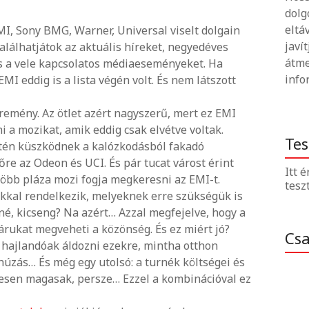
dolg
eltá
MI, Sony BMG, Warner, Universal viselt dolgain
javí
álhatjátok az aktuális híreket, negyedéves
átme
és a vele kapcsolatos médiaeseményeket. Ha
info
EMI eddig is a lista végén volt. És nem látszott
k remény. Az ötlet azért nagyszerű, mert ez EMI
i a mozikat, amik eddig csak elvétve voltak.
Tes
intén küszködnek a kalózkodásból fakadó
őre az Odeon és UCI. És pár tucat várost érint
Itt 
több pláza mozi fogja megkeresni az EMI-t.
tesz
ókkal rendelkezik, melyeknek erre szükségük is
turné, kicseng? Na azért… Azzal megfejelve, hogy a
 árukat megveheti a közönség. És ez miért jó?
Cs
hajlandóak áldozni ezekre, mintha otthon
húzás… És még egy utolsó: a turnék költségei és
esen magasak, persze… Ezzel a kombinációval ez