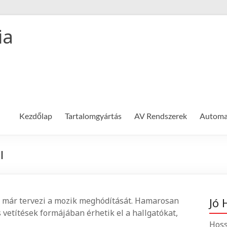
ia
Kezdőlap
Tartalomgyártás
AV Rendszerek
Automat
l
nt már tervezi a mozik meghódítását. Hamarosan
Jó 
vetítések formájában érhetik el a hallgatókat,
Hoss