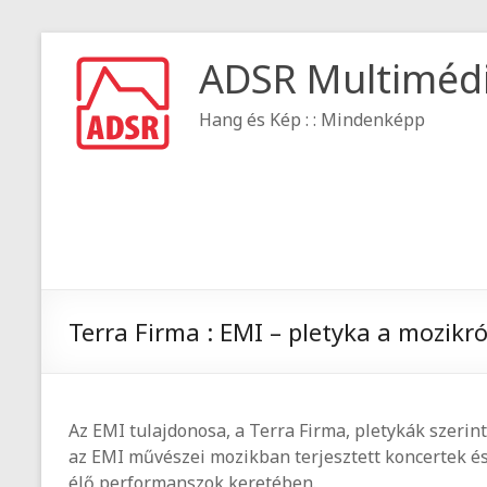
ADSR Multiméd
Hang és Kép : : Mindenképp
Terra Firma : EMI – pletyka a mozikró
Az EMI tulajdonosa, a Terra Firma, pletykák szeri
az EMI művészei mozikban terjesztett koncertek és 
élő performanszok keretében.