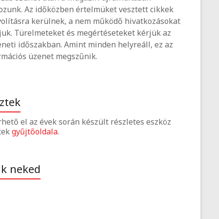
ozunk. Az időközben értelmüket vesztett cikkek
volításra kerülnek, a nem működő hivatkozásokat
tjuk. Türelmeteket és megértéseteket kérjük az
neti időszakban. Amint minden helyreáll, ez az
rmációs üzenet megszűnik.
ztek
érhető el az évek során készült részletes eszköz
tek
gyűjtőoldala
.
ak neked