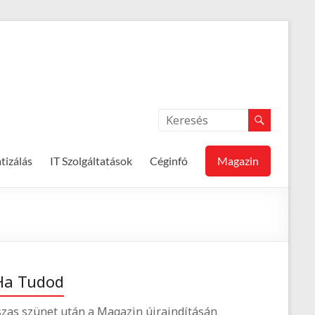
izálás
IT Szolgáltatások
Céginfó
Magazin
Ha Tudod
zas szünet után a Magazin újraindításán