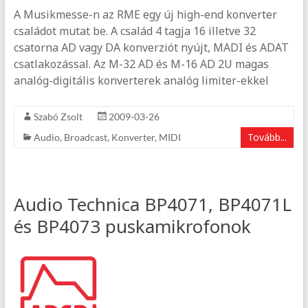
A Musikmesse-n az RME egy új high-end konverter
családot mutat be. A család 4 tagja 16 illetve 32
csatorna AD vagy DA konverziót nyújt, MADI és ADAT
csatlakozással. Az M-32 AD és M-16 AD 2U magas
analóg-digitális konverterek analóg limiter-ekkel
Szabó Zsolt
2009-03-26
Tovább...
Audio
,
Broadcast
,
Konverter
,
MIDI
Audio Technica BP4071, BP4071L
és BP4073 puskamikrofonok