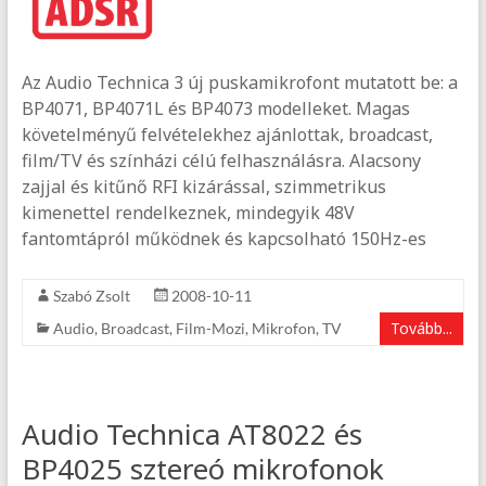
Az Audio Technica 3 új puskamikrofont mutatott be: a
BP4071, BP4071L és BP4073 modelleket. Magas
követelményű felvételekhez ajánlottak, broadcast,
film/TV és színházi célú felhasználásra. Alacsony
zajjal és kitűnő RFI kizárással, szimmetrikus
kimenettel rendelkeznek, mindegyik 48V
fantomtápról működnek és kapcsolható 150Hz-es
Szabó Zsolt
2008-10-11
Tovább...
Audio
,
Broadcast
,
Film-Mozi
,
Mikrofon
,
TV
Audio Technica AT8022 és
BP4025 sztereó mikrofonok