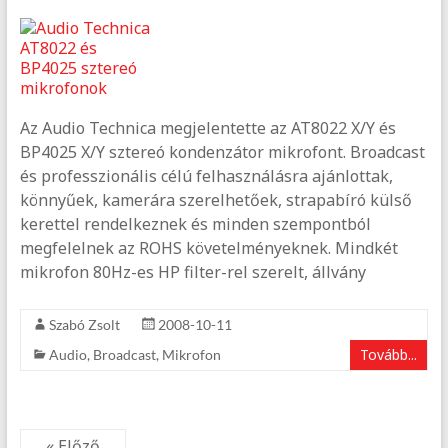
Az Audio Technica megjelentette az AT8022 X/Y és
BP4025 X/Y sztereó kondenzátor mikrofont. Broadcast
és professzionális célú felhasználásra ajánlottak,
könnyűek, kamerára szerelhetőek, strapabíró külső
kerettel rendelkeznek és minden szempontból
megfelelnek az ROHS követelményeknek. Mindkét
mikrofon 80Hz-es HP filter-rel szerelt, állvány
Szabó Zsolt
2008-10-11
Tovább...
Audio
,
Broadcast
,
Mikrofon
« Előző