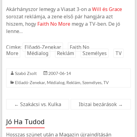
Akárhányszor lemegy a Viasat 3-on a
Will és Grace
sorozat reklámja, a zene első pár hangjára azt
hiszem, hogy
Faith No More
megy a TV-ben. De jó
lenne…
Cimke:
Előadó-Zenekar
Faith No
More
Médialog
Reklám
Személyes
TV
Szabó Zsolt
2007-06-14
Előadó-Zenekar
,
Médialog
,
Reklám
,
Személyes
,
TV
←
Szakácsi vs. Kulka
Ibizai bezárások
→
Jó Ha Tudod
Hosszas szünet után a Magazin újraindításán