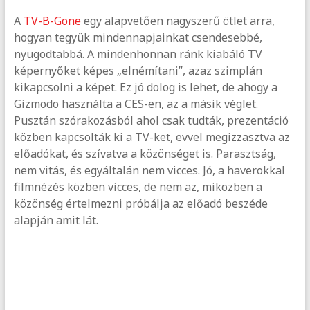
A
TV-B-Gone
egy alapvetően nagyszerű ötlet arra,
hogyan tegyük mindennapjainkat csendesebbé,
nyugodtabbá. A mindenhonnan ránk kiabáló TV
képernyőket képes „elnémítani”, azaz szimplán
kikapcsolni a képet. Ez jó dolog is lehet, de ahogy a
Gizmodo használta a CES-en, az a másik véglet.
Pusztán szórakozásból ahol csak tudták, prezentáció
közben kapcsolták ki a TV-ket, evvel megizzasztva az
előadókat, és szívatva a közönséget is. Parasztság,
nem vitás, és egyáltalán nem vicces. Jó, a haverokkal
filmnézés közben vicces, de nem az, miközben a
közönség értelmezni próbálja az előadó beszéde
alapján amit lát.