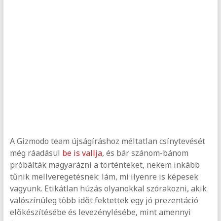
A Gizmodo team újságíráshoz méltatlan csínytevését
még ráadásul
be is vallja
, és bár szánom-bánom
próbálták magyarázni a történteket, nekem inkább
tűnik mellveregetésnek: lám, mi ilyenre is képesek
vagyunk. Etikátlan húzás olyanokkal szórakozni, akik
valószínüleg több időt fektettek egy jó prezentáció
előkészítésébe és levezénylésébe, mint amennyi