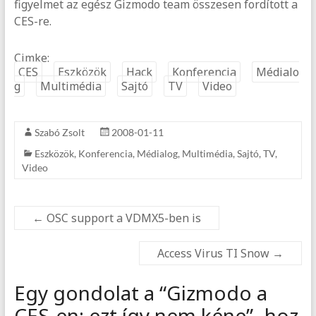
figyelmet az egész Gizmodo team összesen fordított a
CES-re.
Cimke:
CES
Eszközök
Hack
Konferencia
Médialo
g
Multimédia
Sajtó
TV
Video
Szabó Zsolt
2008-01-11
Eszközök
,
Konferencia
,
Médialog
,
Multimédia
,
Sajtó
,
TV
,
Video
←
OSC support a VDMX5-ben is
Access Virus TI Snow
→
Egy gondolat a “
Gizmodo a
CES-en: ezt így nem kéne
” -hoz